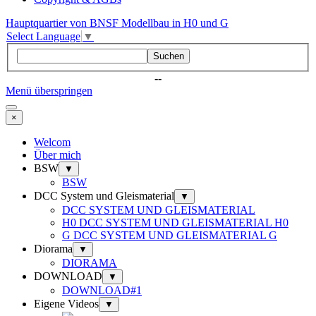
Hauptquartier von BNSF Modellbau in H0 und G
Select Language
▼
Suchen
--
Menü überspringen
×
Welcom
Über mich
BSW
▼
BSW
DCC System und Gleismaterial
▼
DCC SYSTEM UND GLEISMATERIAL
H0 DCC SYSTEM UND GLEISMATERIAL H0
G DCC SYSTEM UND GLEISMATERIAL G
Diorama
▼
DIORAMA
DOWNLOAD
▼
DOWNLOAD#1
Eigene Videos
▼