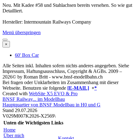
Neu. Mit Kadee #58 und Stahlachsen bereits versehen. So wie gut
Detailliert.
Hersteller: Intermountain Railways Company
Menü überspringen
×
60' Box Car
Alle Seiten inkl. Inhalten sofern nichts anderes angegeben. Siehe
Impressum, Haftungsausschluss, Copyright & AGBs.
2009 –
2026© by Roman Britt - www.bnsf-modellbahn.ch
Bei fragen oder Unklarheiten im Zusammenhang mit dieser
Webseite. Benutzen sie folgende
[E-MAIL]
+
*
Created with
WebSite X5 EVO & Pro
BNSF Railway... im Modellbau
Hauptquartier von BNSF Modellbau in H0 und G
Stand 29.07
.2026
V029M007K2026-X2569\
Unten die Wichtigsten Links
Home
Über mich
Kontakt