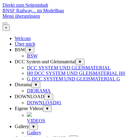
Direkt zum Seiteninhalt
BNSF Railway... im Modellbau
Menü überspringen
×
Welcom
Über mich
BSW
▼
BSW
DCC System und Gleismaterial
▼
DCC SYSTEM UND GLEISMATERIAL
H0 DCC SYSTEM UND GLEISMATERIAL H0
G DCC SYSTEM UND GLEISMATERIAL G
Diorama
▼
DIORAMA
DOWNLOAD
▼
DOWNLOAD#1
Eigene Videos
▼
VIDEOS
Gallery
▼
Gallery