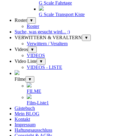
G Scale Fahrtage
G Scale Transport Kiste
Roster
▼
Roster
Suche, was gesucht wird... ;)
VERWITTERN & VERALTERN
▼
Verwittern / Veraltern
Videos
▼
VIDEOS
Video Liste
▼
VIDEOS - LISTE
Filme
▼
FILME
Film-Liste1
Gästebuch
Mein BLOG
Kontakt
Impressum
Haftungsausschluss
Copyright & AGBs