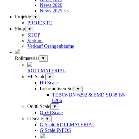
News 2020
News 2025 <<
Projekte
▼
PROJEKTE
Shop
▼
SHOP
Verkauf
Verkauf Orangenbäume
Rollmaterial
▼
ROLLMATERIAL
H0 Scale
▼
H0 Scale
Lokomotiven Set
▼
TEBC6 BN 6292 & EMD SD38 BN
6266
On30 Scale
▼
On30 Scale
G Scale
▼
G Scale ROLLMATERIAL
G Scale INFOS