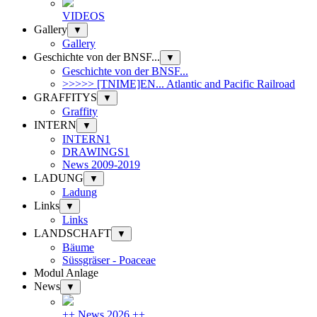
VIDEOS
Gallery
▼
Gallery
Geschichte von der BNSF...
▼
Geschichte von der BNSF...
>>>>> [TNIME]EN... Atlantic and Pacific Railroad
GRAFFITYS
▼
Graffity
INTERN
▼
INTERN1
DRAWINGS1
News 2009-2019
LADUNG
▼
Ladung
Links
▼
Links
LANDSCHAFT
▼
Bäume
Süssgräser - Poaceae
Modul Anlage
News
▼
++ News 2026 ++