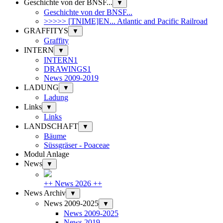
Geschichte von der BNSF...
▼
Geschichte von der BNSF...
>>>>> [TNIME]EN... Atlantic and Pacific Railroad
GRAFFITYS
▼
Graffity
INTERN
▼
INTERN1
DRAWINGS1
News 2009-2019
LADUNG
▼
Ladung
Links
▼
Links
LANDSCHAFT
▼
Bäume
Süssgräser - Poaceae
Modul Anlage
News
▼
++ News 2026 ++
News Archiv
▼
News 2009-2025
▼
News 2009-2025
News 2019