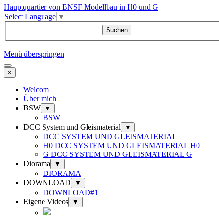
Hauptquartier von BNSF Modellbau in H0 und G
Select Language
▼
Suchen
Menü überspringen
×
Welcom
Über mich
BSW
▼
BSW
DCC System und Gleismaterial
▼
DCC SYSTEM UND GLEISMATERIAL
H0 DCC SYSTEM UND GLEISMATERIAL H0
G DCC SYSTEM UND GLEISMATERIAL G
Diorama
▼
DIORAMA
DOWNLOAD
▼
DOWNLOAD#1
Eigene Videos
▼