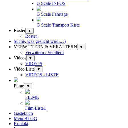
G Scale INFOS
G Scale Fahrtage
G Scale Transport Kiste
Roster
▼
Roster
Suche, was gesucht wird... ;)
VERWITTERN & VERALTERN
▼
Verwittern / Veraltern
Videos
▼
VIDEOS
Video Liste
▼
VIDEOS - LISTE
Filme
▼
FILME
Film-Liste1
Gästebuch
Mein BLOG
Kontakt