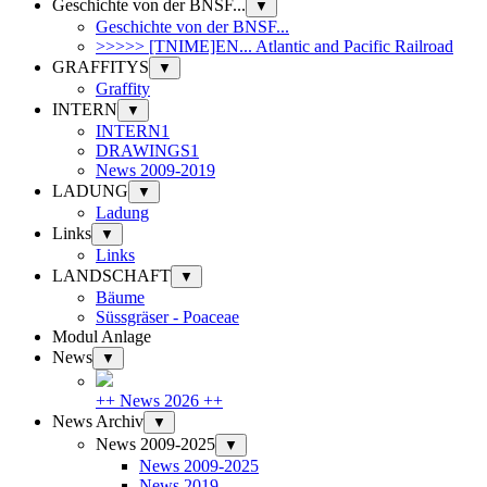
Geschichte von der BNSF...
▼
Geschichte von der BNSF...
>>>>> [TNIME]EN... Atlantic and Pacific Railroad
GRAFFITYS
▼
Graffity
INTERN
▼
INTERN1
DRAWINGS1
News 2009-2019
LADUNG
▼
Ladung
Links
▼
Links
LANDSCHAFT
▼
Bäume
Süssgräser - Poaceae
Modul Anlage
News
▼
++ News 2026 ++
News Archiv
▼
News 2009-2025
▼
News 2009-2025
News 2019