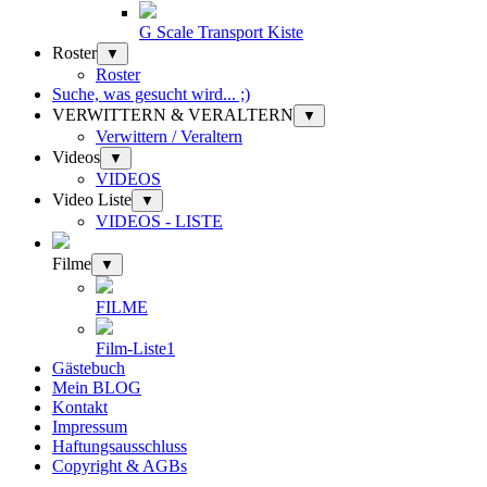
G Scale Transport Kiste
Roster
▼
Roster
Suche, was gesucht wird... ;)
VERWITTERN & VERALTERN
▼
Verwittern / Veraltern
Videos
▼
VIDEOS
Video Liste
▼
VIDEOS - LISTE
Filme
▼
FILME
Film-Liste1
Gästebuch
Mein BLOG
Kontakt
Impressum
Haftungsausschluss
Copyright & AGBs