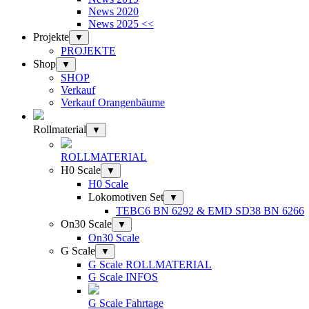
News 2020
News 2025 <<
Projekte
▼
PROJEKTE
Shop
▼
SHOP
Verkauf
Verkauf Orangenbäume
Rollmaterial
▼
ROLLMATERIAL
H0 Scale
▼
H0 Scale
Lokomotiven Set
▼
TEBC6 BN 6292 & EMD SD38 BN 6266
On30 Scale
▼
On30 Scale
G Scale
▼
G Scale ROLLMATERIAL
G Scale INFOS
G Scale Fahrtage