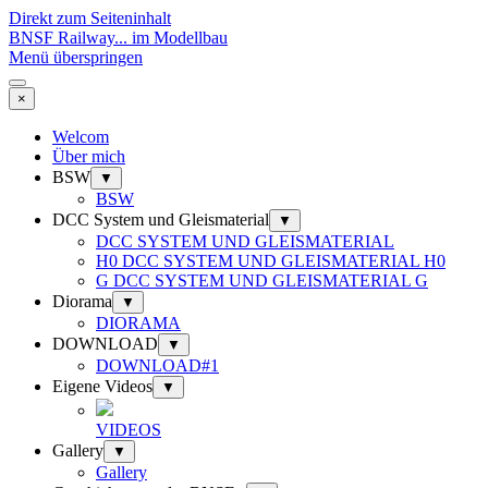
Direkt zum Seiteninhalt
BNSF Railway... im Modellbau
Menü überspringen
×
Welcom
Über mich
BSW
▼
BSW
DCC System und Gleismaterial
▼
DCC SYSTEM UND GLEISMATERIAL
H0 DCC SYSTEM UND GLEISMATERIAL H0
G DCC SYSTEM UND GLEISMATERIAL G
Diorama
▼
DIORAMA
DOWNLOAD
▼
DOWNLOAD#1
Eigene Videos
▼
VIDEOS
Gallery
▼
Gallery