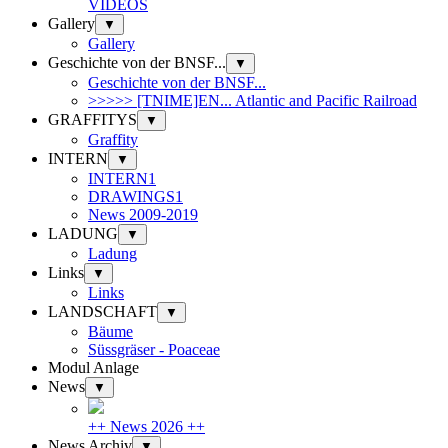
VIDEOS
Gallery
▼
Gallery
Geschichte von der BNSF...
▼
Geschichte von der BNSF...
>>>>> [TNIME]EN... Atlantic and Pacific Railroad
GRAFFITYS
▼
Graffity
INTERN
▼
INTERN1
DRAWINGS1
News 2009-2019
LADUNG
▼
Ladung
Links
▼
Links
LANDSCHAFT
▼
Bäume
Süssgräser - Poaceae
Modul Anlage
News
▼
++ News 2026 ++
News Archiv
▼