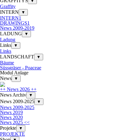
GRAFFITYS
▼
Graffity
INTERN
▼
INTERN1
DRAWINGS1
News 2009-2019
LADUNG
▼
Ladung
Links
▼
Links
LANDSCHAFT
▼
Bäume
Süssgräser - Poaceae
Modul Anlage
News
▼
++ News 2026 ++
News Archiv
▼
News 2009-2025
▼
News 2009-2025
News 2019
News 2020
News 2025 <<
Projekte
▼
PROJEKTE
Shop
▼