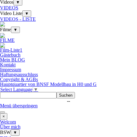
Videos
▼
VIDEOS
Video Liste
▼
VIDEOS - LISTE
Filme
▼
FILME
Film-Liste1
Gästebuch
Mein BLOG
Kontakt
Impressum
Haftungsausschluss
Copyright & AGBs
Hauptquartier von BNSF Modellbau in H0 und G
Select Language
▼
Suchen
--
Menü überspringen
×
Welcom
Über mich
BSW
▼