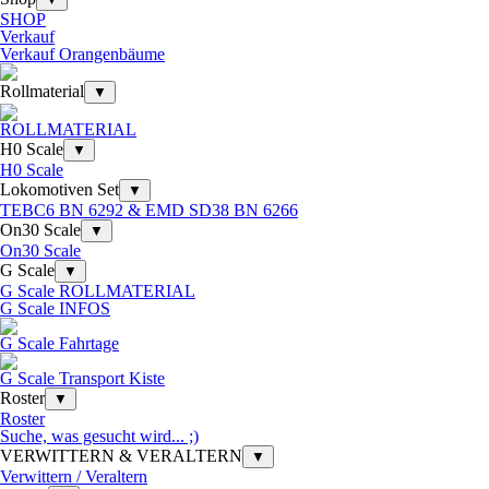
SHOP
Verkauf
Verkauf Orangenbäume
Rollmaterial
▼
ROLLMATERIAL
H0 Scale
▼
H0 Scale
Lokomotiven Set
▼
TEBC6 BN 6292 & EMD SD38 BN 6266
On30 Scale
▼
On30 Scale
G Scale
▼
G Scale ROLLMATERIAL
G Scale INFOS
G Scale Fahrtage
G Scale Transport Kiste
Roster
▼
Roster
Suche, was gesucht wird... ;)
VERWITTERN & VERALTERN
▼
Verwittern / Veraltern