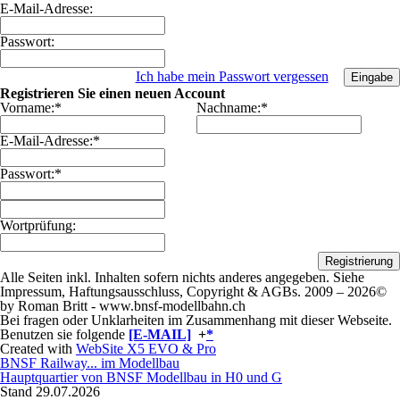
E-Mail-Adresse:
Passwort:
Ich habe mein Passwort vergessen
Registrieren Sie einen neuen Account
Vorname:
*
Nachname:
*
E-Mail-Adresse:
*
Passwort:
*
Wortprüfung:
Alle Seiten inkl. Inhalten sofern nichts anderes angegeben. Siehe
Impressum, Haftungsausschluss, Copyright & AGBs.
2009 – 2026©
by Roman Britt - www.bnsf-modellbahn.ch
Bei fragen oder Unklarheiten im Zusammenhang mit dieser Webseite.
Benutzen sie folgende
[E-MAIL]
+
*
Created with
WebSite X5 EVO & Pro
BNSF Railway... im Modellbau
Hauptquartier von BNSF Modellbau in H0 und G
Stand 29.07
.2026