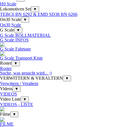
H0 Scale
Lokomotiven Set
▼
TEBC6 BN 6292 & EMD SD38 BN 6266
On30 Scale
▼
On30 Scale
G Scale
▼
G Scale ROLLMATERIAL
G Scale INFOS
G Scale Fahrtage
G Scale Transport Kiste
Roster
▼
Roster
Suche, was gesucht wird... ;)
VERWITTERN & VERALTERN
▼
Verwittern / Veraltern
Videos
▼
VIDEOS
Video Liste
▼
VIDEOS - LISTE
Filme
▼
FILME