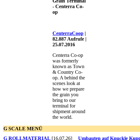
Grain Terminal
- Centerra Co-
op
CenterraCoop
|
82.887 Aufrufe |
25.07.2016
Centerra Co-op
was formerly
known as Town
& Country Co-
op. A behind the
scenes look at
how we prepare
the grain you
bring to our
terminal for
shipment around
the world.
G SCALE MENÜ
G ROLLMATERIAL
[16.07.26]
Umbauten auf Knuckle Kupp