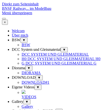
Direkt zum Seiteninhalt
BNSF Railway... im Modellbau
Menü überspringen
×
Welcom
Über mich
BSW
▼
BSW
DCC System und Gleismaterial
▼
DCC SYSTEM UND GLEISMATERIAL
H0 DCC SYSTEM UND GLEISMATERIAL H0
G DCC SYSTEM UND GLEISMATERIAL G
Diorama
▼
DIORAMA
DOWNLOAD
▼
DOWNLOAD#1
Eigene Videos
▼
VIDEOS
Gallery
▼
Gallery