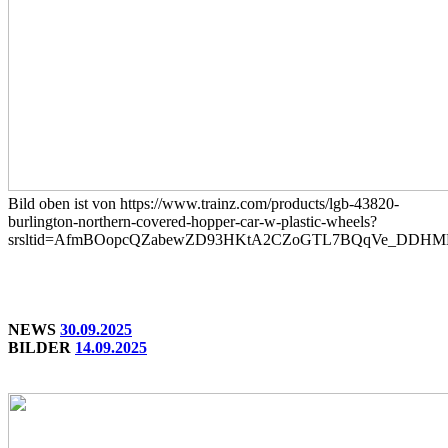
Bild oben ist von
https://www.trainz.com/products/lgb-43820-
burlington-northern-covered-hopper-car-w-plastic-wheels?
srsltid=AfmBOopcQZabewZD93HKtA2CZoGTL7BQqVe_DDHM
NEWS
30.09.2025
BILDER
14.09.2025