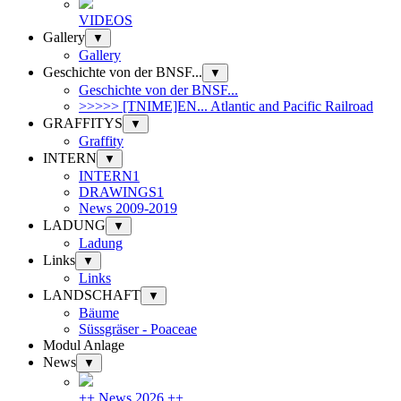
VIDEOS
Gallery
▼
Gallery
Geschichte von der BNSF...
▼
Geschichte von der BNSF...
>>>>> [TNIME]EN... Atlantic and Pacific Railroad
GRAFFITYS
▼
Graffity
INTERN
▼
INTERN1
DRAWINGS1
News 2009-2019
LADUNG
▼
Ladung
Links
▼
Links
LANDSCHAFT
▼
Bäume
Süssgräser - Poaceae
Modul Anlage
News
▼
++ News 2026 ++