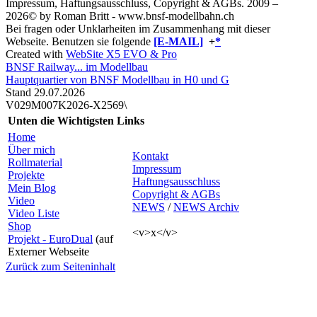
Impressum, Haftungsausschluss, Copyright & AGBs.
2009 –
2026© by Roman Britt - www.bnsf-modellbahn.ch
Bei fragen oder Unklarheiten im Zusammenhang mit dieser
Webseite. Benutzen sie folgende
[E-MAIL]
+
*
Created with
WebSite X5 EVO & Pro
BNSF Railway... im Modellbau
Hauptquartier von BNSF Modellbau in H0 und G
Stand 29.07
.2026
V029M007K2026-X2569\
Unten die Wichtigsten Links
Home
Über mich
Kontakt
Rollmaterial
Impressum
Projekte
Haftungsausschluss
Mein Blog
Copyright & AGBs
Video
NEWS
/
NEWS Archiv
Video Liste
Shop
<v>x</v>
Projekt - EuroDual
(auf
Externer Webseite
Zurück zum Seiteninhalt