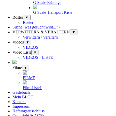
G Scale Fahrtage
G Scale Transport Kiste
Roster
▼
Roster
Suche, was gesucht wird... ;)
VERWITTERN & VERALTERN
▼
Verwittern / Veraltern
Videos
▼
VIDEOS
Video Liste
▼
VIDEOS - LISTE
Filme
▼
FILME
Film-Liste1
Gästebuch
Mein BLOG
Kontakt
Impressum
Haftungsausschluss
Copyright & AGBs