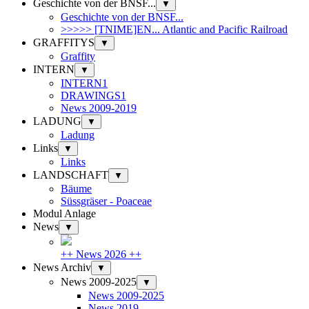
Geschichte von der BNSF...
▼
Geschichte von der BNSF...
>>>>> [TNIME]EN... Atlantic and Pacific Railroad
GRAFFITYS
▼
Graffity
INTERN
▼
INTERN1
DRAWINGS1
News 2009-2019
LADUNG
▼
Ladung
Links
▼
Links
LANDSCHAFT
▼
Bäume
Süssgräser - Poaceae
Modul Anlage
News
▼
++ News 2026 ++
News Archiv
▼
News 2009-2025
▼
News 2009-2025
News 2019