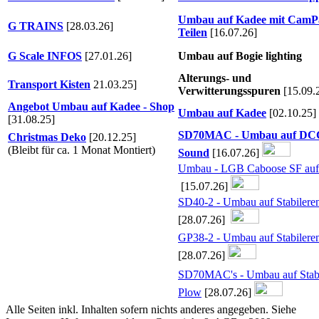
Umbau auf Kadee mit CamP
G TRAINS
[28.03.26]
Teilen
[
16.07.26]
G Scale INFOS
[27.01.26]
Umbau auf Bogie lighting
Alterungs- und
Transport Kisten
21.03.25]
Verwitterungs
spuren
[
15.09.
Angebot Umbau auf Kadee - Shop
Umbau auf Kadee
[
02.10.25]
[31.08.25]
SD70MAC - Umbau auf DCC
Christmas Deko
[20.12.25]
(Bleibt für ca. 1 Monat Montiert)
Sound
[16.07.26]
Umbau - LGB Caboose SF auf
[
15.07.26]
SD40-2 - Umbau auf Stabilere
[
28.07.26]
GP38-2 - Umbau auf Stabilere
[28.07.26]
SD70MAC's - Umbau auf Stabi
Plow
[28.07.26]
Alle Seiten inkl. Inhalten sofern nichts anderes angegeben. Siehe