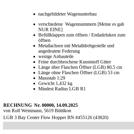
nachgebildeter Wagenunterbau
v
erschiedene Wagennummern
[Meine es gab
NUR EINE]
Befüllklappen zum öffnen / Entladeluken zum
öffnen
Metallachsen mit Metalldrehgestelle und
angedeutete Federung
wenige Anbauteile
Feine durchbrochene Kunststoff Gitter
Länge über Flaschen Öffner (LGB) 80,5 cm
Länge ohne
Flaschen Öffner (LGB) 53 cm
Massstab 1:29
Gewicht 1,432 kg
Mindest Radius LGB R1
RECHNUNG Nr. 00000, 14.09.2025
von
Rolf
Weinmann,
5619
Büttikon
LGB
3 Bay Center Flow Hopper BN #455126 (43820)