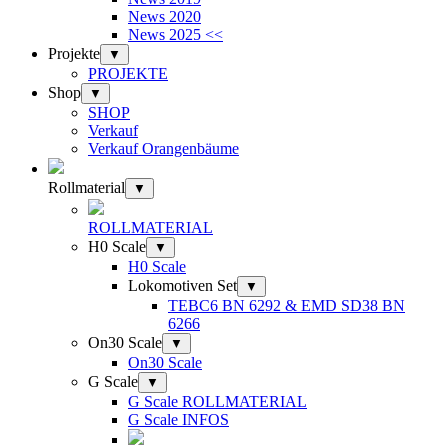
News 2020
News 2025 <<
Projekte
▼
PROJEKTE
Shop
▼
SHOP
Verkauf
Verkauf Orangenbäume
Rollmaterial
▼
ROLLMATERIAL
H0 Scale
▼
H0 Scale
Lokomotiven Set
▼
TEBC6 BN 6292 & EMD SD38 BN
6266
On30 Scale
▼
On30 Scale
G Scale
▼
G Scale ROLLMATERIAL
G Scale INFOS