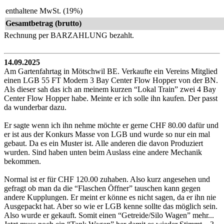
enthaltene MwSt. (19%)
Gesamtbetrag (brutto)
Rechnung per BARZAHLUNG bezahlt.
14.09.2025
Am Gartenfahrtag in Mötschwil BE. Verkaufte ein Vereins Mitglied
einen
LGB 55 FT Modern 3 Bay Center Flow Hopper
von der BN.
Als dieser sah das ich an meinem kurzen “Lokal Train” zwei 4 Bay
Center Flow Hopper habe. Meinte er ich solle ihn kaufen. Der passt
da wunderbar dazu.
Er sagte wenn ich ihn nehme möchte er gerne CHF 80.00 dafür und
er ist aus der Konkurs Masse von LGB und wurde so nur ein mal
gebaut. Da es ein Muster ist. Alle anderen die davon Produziert
wurden. Sind haben unten beim Auslass eine andere Mechanik
bekommen.
Normal ist er für CHF 120.00 zuhaben. Also kurz angesehen und
gefragt ob man da die “Flaschen Öffner” tauschen kann
gegen
andere Kupplungen. Er meint er könne es nicht sagen, da er ihn nie
Ausgepackt hat. Aber so wie er LGB kenne sollte das möglich sein.
Also wurde er gekauft. Somit einen “Getreide/Silo Wagen” mehr...