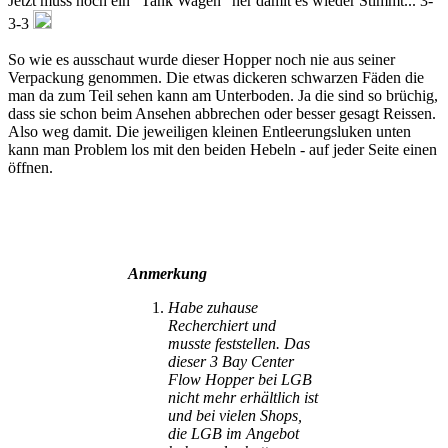
Jetzt muss noch ein “Tank Wagen” her damit es wieder Stimmt...
3-
3-3
So wie es ausschaut wurde dieser Hopper noch nie aus seiner
Verpackung genommen. Die etwas dickeren schwarzen Fäden die
man da zum Teil sehen kann am Unterboden. Ja die sind so brüchig,
dass sie schon beim Ansehen a
b
brechen oder besser gesagt Reissen.
Also
weg damit. Die jeweiligen kleinen Entleerungs
l
uken unten
kann man Problem los mit den beiden Hebeln - auf jeder Seite einen
öffnen.
Anmerkung
Habe zuhause
Recherchiert und
musste feststellen. Das
dieser 3 Bay Center
Flow Hopper bei LGB
nicht mehr erhältlich ist
und bei vielen Shops,
die LGB im Angebot