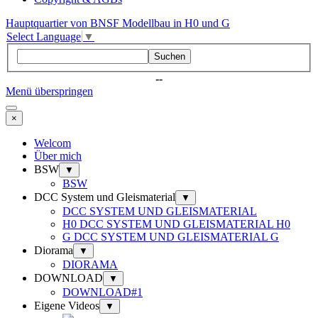
Hauptquartier von BNSF Modellbau in H0 und G
Select Language
▼
Suchen
--
Menü überspringen
×
Welcom
Über mich
BSW
▼
BSW
DCC System und Gleismaterial
▼
DCC SYSTEM UND GLEISMATERIAL
H0 DCC SYSTEM UND GLEISMATERIAL H0
G DCC SYSTEM UND GLEISMATERIAL G
Diorama
▼
DIORAMA
DOWNLOAD
▼
DOWNLOAD#1
Eigene Videos
▼