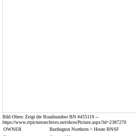
Bild
Oben:
Zeigt die Roadnumber BN #455119 --
https://www.rrpicturearchives.net/showPicture.aspx?id=2387270
OWNER
Burlington Northern > Heute BNSF