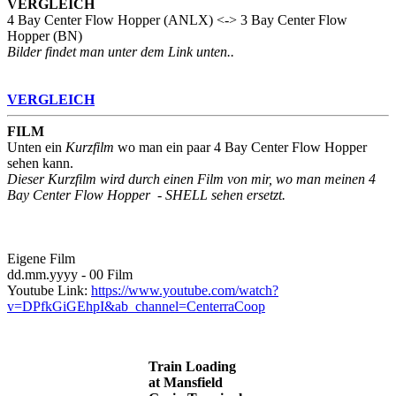
VERGLEICH
4 Bay Center Flow Hopper
(ANLX) <->
3 Bay Center Flow
Hopper
(BN)
Bilder findet man unter dem Link unten..
VERGLEICH
FILM
Unten
ein
Kurzfilm
wo man ein paar
4 Bay Center Flow Hopper
sehen kann.
Dieser Kurzfilm wird durch einen Film von mir, wo man meinen
4
Bay Center Flow Hopper
- SHELL sehen ersetzt.
Eigene Film
dd.mm.yyyy - 00 Film
Youtube Link:
https://www.youtube.com/watch?
v=DPfkGiGEhpI&ab_channel=CenterraCoop
Train Loading
at Mansfield