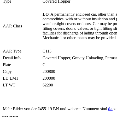
Type
Covered Hopper
LO
: A permanently enclosed car, other than a 
commodities, with or without insulation and 
weather-tight covers or doors. Car may be pr
AAR Class
fitting covers, doors, valves, or tight fitting
facilities for discharge of lading through o
Mechanical or other means may be provided w
AAR Type
C113
Detail Info
Covered Hopper, Gravity Unloading, Permane
Plate
C
Capy
200800
LD LMT
200000
LT WT
62200
Mehr Bilder von der #
455119
BN und weiteren Nummern sind
da
z