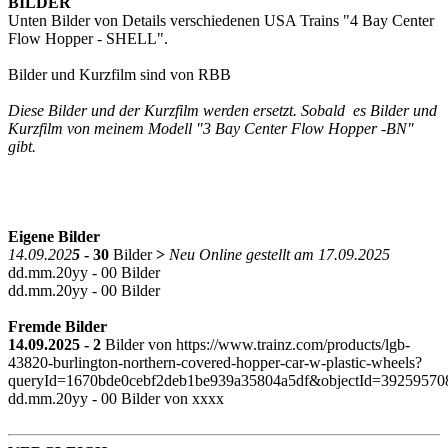
BILDER
Unten Bilder von Details verschiedenen USA Trains "
4 Bay Center
Flow Hopper - SHELL
".
Bilder und Kurzfilm sind von RBB
Diese Bilder und der Kurzfilm werden
ersetzt. Sobald es Bilder und
Kurzfilm von meinem Modell "
3 Bay Center Flow Hopper -BN
"
gibt.
Eigene Bild
e
r
14.09.202
5
-
30
Bilder
>
Neu Online gestellt am 17.09.2025
dd.mm.20yy - 00 Bilder
dd.mm.20yy - 00 Bilder
Fremde Bilder
14.09.2025
-
2
Bilder von
https://www.trainz.com/products/lgb-
43820-burlington-northern-covered-hopper-car-w-plastic-wheels?
queryId=1670bde0cebf2deb1be939a35804a5df&objectId=39259570
dd.mm.20yy
- 00 Bilder von xxxx