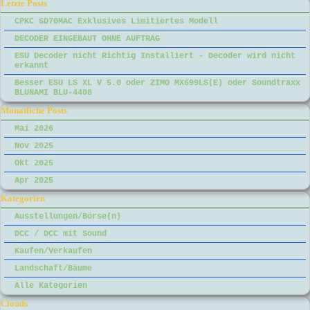
Block überspringen Letzte Posts
Letzte Posts
CPKC SD70MAC Exklusives Limitiertes Modell
DECODER EINGEBAUT OHNE AUFTRAG
ESU Decoder nicht Richtig Installiert - Decoder wird nicht
erkannt
Besser ESU LS XL V 5.0 oder ZIMO MX699LS(E) oder Soundtraxx
BLUNAMI BLU-4408
Block überspringen Monatliche Posts
Monatliche Posts
Mai 2026
Nov 2025
Okt 2025
Apr 2025
Block überspringen Kategorien
Kategorien
Ausstellungen/Börse(n)
DCC / DCC mit Sound
Kaufen/Verkaufen
Landschaft/Bäume
Alle Kategorien
Block überspringen Clouds
Clouds