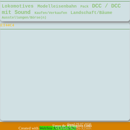
DCC / DCC
Lokomotives
Modelleisenbahn
Pack
mit Sound
Landschaft/Bäume
Kaufen/Verkaufen
Ausstellungen/Börse(n)
Block überspringen ET44C4
ET44C4
Stand 29.07
.2026
Unten die Wichtigsten Links
Created with
WebSite X5 EVO & Pro
V029M007K2026-X2569\