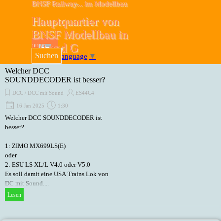
Direkt zum Seiteninhalt
BNSF Railway... im Modellbau
--
Hauptquartier von 
BNSF Modellbau in 
Menü überspringen
H0 und G
Suchen
Select Language
▼
Welcher DCC
SOUNDDECODER ist besser?
DCC / DCC mit Sound
ES44C4
16 Jan 2025
1:30
Welcher DCC SOUNDDECODER ist
besser?
1: ZIMO MX699LS(E)
oder
2: ESU LS XL/L V4.0 oder V5.0
Es soll damit eine USA Trains Lok von
DC mit Sound....
Lesen