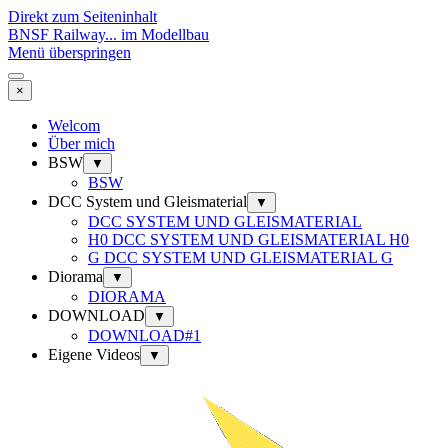
Direkt zum Seiteninhalt
BNSF Railway... im Modellbau
Menü überspringen
×
Welcom
Über mich
BSW
▼
BSW
DCC System und Gleismaterial
▼
DCC SYSTEM UND GLEISMATERIAL
H0 DCC SYSTEM UND GLEISMATERIAL H0
G DCC SYSTEM UND GLEISMATERIAL G
Diorama
▼
DIORAMA
DOWNLOAD
▼
DOWNLOAD#1
Eigene Videos
▼