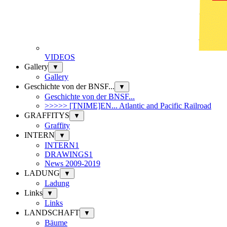
VIDEOS
Gallery
▼
Gallery
Geschichte von der BNSF...
▼
Geschichte von der BNSF...
>>>>> [TNIME]EN... Atlantic and Pacific Railroad
GRAFFITYS
▼
Graffity
INTERN
▼
INTERN1
DRAWINGS1
News 2009-2019
LADUNG
▼
Ladung
Links
▼
Links
LANDSCHAFT
▼
Bäume